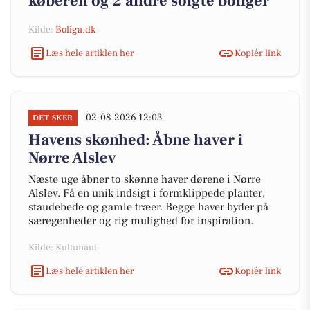
køberen og 2 andre solgte boliger
Kilde:
Boliga.dk
Læs hele artiklen her
Kopiér link
02-08-2026 12:03
DET SKER
Havens skønhed: Åbne haver i
Nørre Alslev
Næste uge åbner to skønne haver dørene i Nørre
Alslev. Få en unik indsigt i formklippede planter,
staudebede og gamle træer. Begge haver byder på
særegenheder og rig mulighed for inspiration.
Kilde: Kultunaut
Læs hele artiklen her
Kopiér link