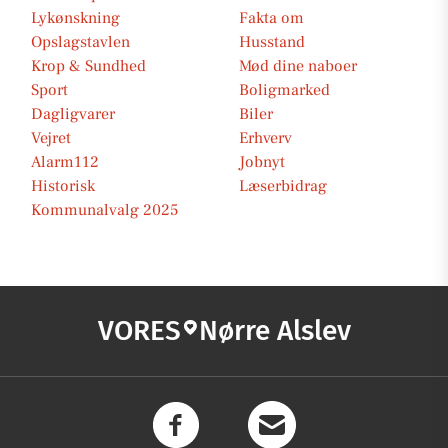
Lykønskning
Fakta om
Opslagstavlen
Husstand
Krop & Sundhed
Mød dine naboer
Sport
Boligmarked
Dagligvarer
Biler
Vejret
Erhverv
Alarm112
Jobnyt
Historisk
Læserbidrag
Kommunalvalg 2025
VORES
Nørre Alslev