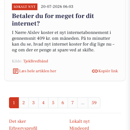
20-07-2026 06:03
LOKALT NYT
Betaler du for meget for dit
internet?
I Nørre Alslev koster et nyt internetabonnement i
gennemsnit 409 kr. om måneden. På to minutter
kan du se, hvad nyt internet koster for dig lige nu –
og om der er penge at spare ved at skifte.
Kilde:
TjekBredbånd
Læs hele artiklen her
Kopiér link
1
2
3
4
5
6
7
...
59
Det sker
Lokalt nyt
Erhvervsprofil
Mindeord