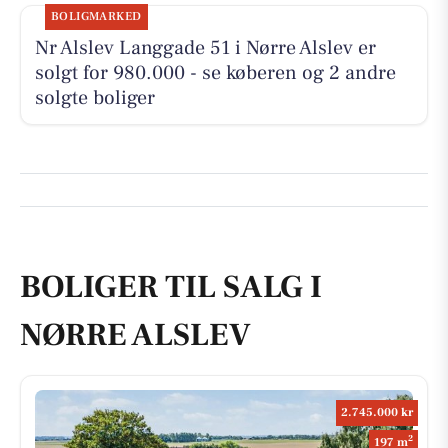
BOLIGMARKED
Nr Alslev Langgade 51 i Nørre Alslev er
solgt for 980.000 - se køberen og 2 andre
solgte boliger
BOLIGER TIL SALG I
NØRRE ALSLEV
2.745.000 kr
2
197 m