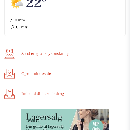
22°
💧
0 mm
💨
3,5 m/s
Send en gratis lykønskning
Opret mindeside
Indsend dit læserbidrag