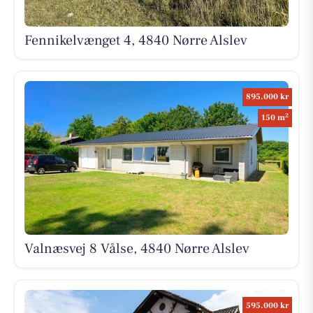
Fennikelvænget 4, 4840 Nørre Alslev
895.000 kr
2
150 m
Valnæsvej 8 Vålse, 4840 Nørre Alslev
595.000 kr