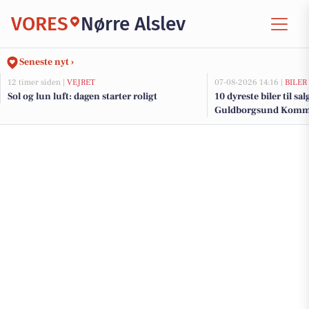
VORES
Nørre Alslev
Seneste nyt ›
12 timer siden |
VEJRET
07-08-2026 14:16 |
BILER
Sol og lun luft: dagen starter roligt
10 dyreste biler til sa
Guldborgsund Kom