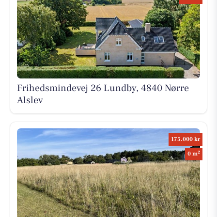
Frihedsmindevej 26 Lundby, 4840 Nørre
Alslev
175.000 kr
2
0 m