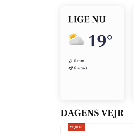
LIGE NU
19°
💧
0 mm
💨
6,4 m/s
DAGENS VEJR
VEJRET