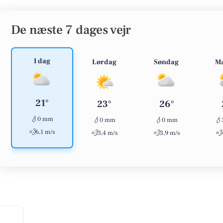
De næste 7 dages vejr
I dag
Lørdag
Søndag
M
21°
23°
26°
💧
0 mm
💧
💧
💧
0 mm
0 mm
💨
6,1 m/s
💨
💨
💨
3,4 m/s
3,9 m/s