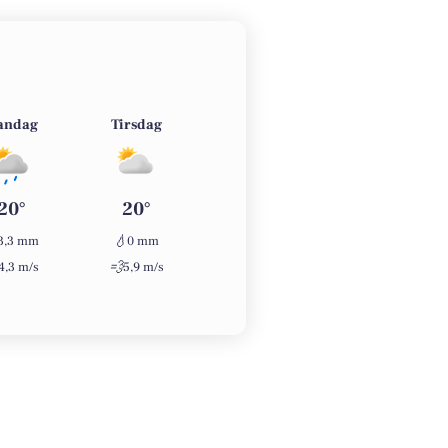
andag
Tirsdag
Onsdag
Torsdag
20°
20°
19°
24°
💧
💧
💧
3,3 mm
0 mm
0 mm
0 mm
💨
💨
💨
4,3 m/s
5,9 m/s
2,4 m/s
2,8 m/s