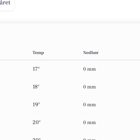
året
Temp
Nedbør
17°
0 mm
18°
0 mm
19°
0 mm
20°
0 mm