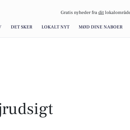
Gratis nyheder fra
dit
lokalområde
V
DET SKER
LOKALT NYT
MØD DINE NABOER
rudsigt