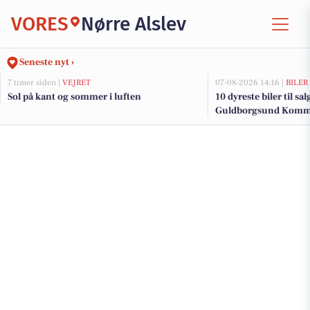
VORES
Nørre Alslev
Seneste nyt ›
7 timer siden |
VEJRET
07-08-2026 14:16 |
BILER
Sol på kant og sommer i luften
10 dyreste biler til sa
Guldborgsund Kom