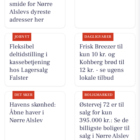
smide for Nørre
Alslevs dyreste
adresser her
JOBNYT
DAGLIGVARER
Fleksibel
Frisk Breezer til
deltidstilling i
kun 10 kr. og
kassebetjening
Kohberg brød til
hos Lagersalg
12 kr. - se ugens
Falster
lokale tilbud
DET SKER
BOLIGMARKED
Havens skønhed:
Østervej 72 er til
Åbne haver i
salg for kun
Nørre Alslev
395.000 kr.: Se de
billigste boliger til
salg i Nørre Alslev