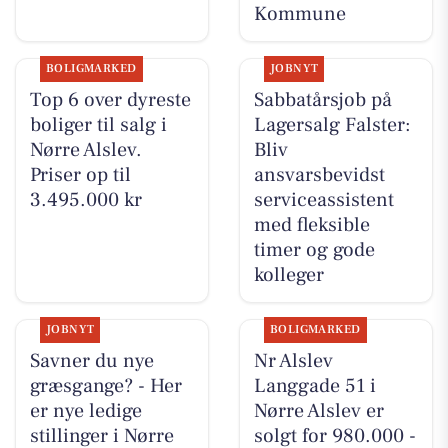
Kommune
BOLIGMARKED
JOBNYT
Top 6 over dyreste
Sabbatårsjob på
boliger til salg i
Lagersalg Falster:
Nørre Alslev.
Bliv
Priser op til
ansvarsbevidst
3.495.000 kr
serviceassistent
med fleksible
timer og gode
kolleger
JOBNYT
BOLIGMARKED
Savner du nye
Nr Alslev
græsgange? - Her
Langgade 51 i
er nye ledige
Nørre Alslev er
stillinger i Nørre
solgt for 980.000 -