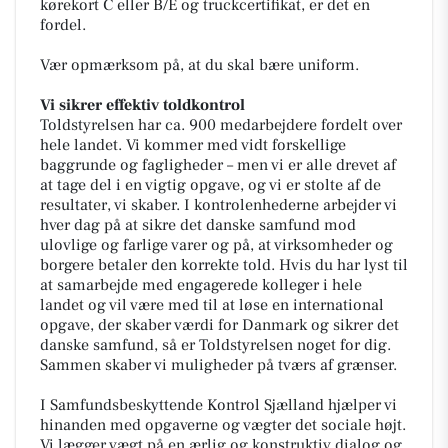
kørekort C eller B/E og truckcertifikat, er det en
fordel.
Vær opmærksom på, at du skal bære uniform.
Vi sikrer effektiv toldkontrol
Toldstyrelsen har ca. 900 medarbejdere fordelt over
hele landet. Vi kommer med vidt forskellige
baggrunde og fagligheder – men vi er alle drevet af
at tage del i en vigtig opgave, og vi er stolte af de
resultater, vi skaber. I kontrolenhederne arbejder vi
hver dag på at sikre det danske samfund mod
ulovlige og farlige varer og på, at virksomheder og
borgere betaler den korrekte told. Hvis du har lyst til
at samarbejde med engagerede kolleger i hele
landet og vil være med til at løse en international
opgave, der skaber værdi for Danmark og sikrer det
danske samfund, så er Toldstyrelsen noget for dig.
Sammen skaber vi muligheder på tværs af grænser.
I Samfundsbeskyttende Kontrol Sjælland hjælper vi
hinanden med opgaverne og vægter det sociale højt.
Vi lægger vægt på en ærlig og konstruktiv dialog og