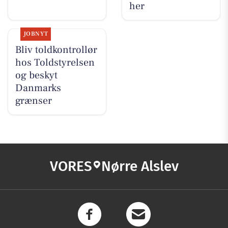
her
JOBNYT
Bliv toldkontrollør
hos Toldstyrelsen
og beskyt
Danmarks
grænser
VORES
Nørre Alslev