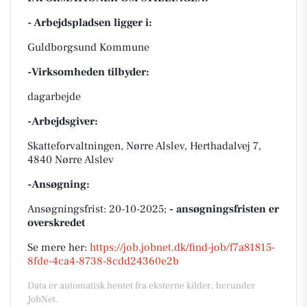
- Arbejdspladsen ligger i:
Guldborgsund Kommune
-Virksomheden tilbyder:
dagarbejde
-Arbejdsgiver:
Skatteforvaltningen, Nørre Alslev, Herthadalvej 7,
4840 Nørre Alslev
-Ansøgning:
Ansøgningsfrist: 20-10-2025;
- ansøgningsfristen er
overskredet
Se mere her:
https://job.jobnet.dk/find-job/f7a81815-
8fde-4ca4-8738-8cdd24360e2b
Data er automatisk hentet fra eksterne kilder, herunder
JobNet.