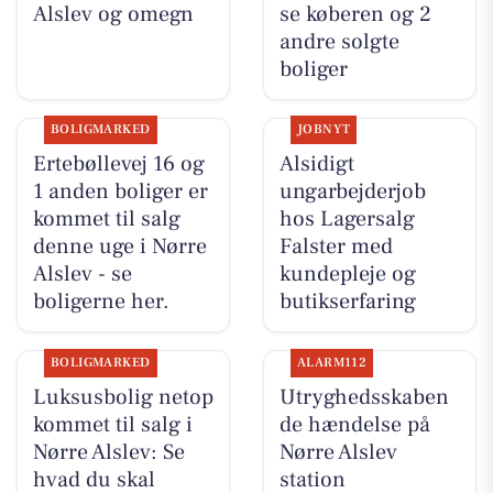
Alslev og omegn
se køberen og 2
andre solgte
boliger
BOLIGMARKED
JOBNYT
Ertebøllevej 16 og
Alsidigt
1 anden boliger er
ungarbejderjob
kommet til salg
hos Lagersalg
denne uge i Nørre
Falster med
Alslev - se
kundepleje og
boligerne her.
butikserfaring
BOLIGMARKED
ALARM112
Luksusbolig netop
Utryghedsskaben
kommet til salg i
de hændelse på
Nørre Alslev: Se
Nørre Alslev
hvad du skal
station