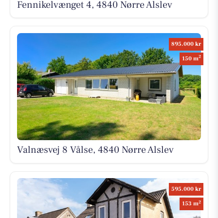
Fennikelvænget 4, 4840 Nørre Alslev
895.000 kr
2
150 m
Valnæsvej 8 Vålse, 4840 Nørre Alslev
595.000 kr
2
153 m