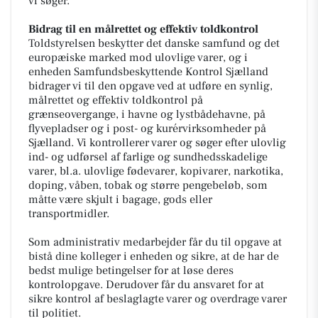
vi søger.
Bidrag til en målrettet og effektiv toldkontrol
Toldstyrelsen beskytter det danske samfund og det
europæiske marked mod ulovlige varer, og i
enheden Samfundsbeskyttende Kontrol Sjælland
bidrager vi til den opgave ved at udføre en synlig,
målrettet og effektiv toldkontrol på
grænseovergange, i havne og lystbådehavne, på
flyvepladser og i post- og kurérvirksomheder på
Sjælland. Vi kontrollerer varer og søger efter ulovlig
ind- og udførsel af farlige og sundhedsskadelige
varer, bl.a. ulovlige fødevarer, kopivarer, narkotika,
doping, våben, tobak og større pengebeløb, som
måtte være skjult i bagage, gods eller
transportmidler.
Som administrativ medarbejder får du til opgave at
bistå dine kolleger i enheden og sikre, at de har de
bedst mulige betingelser for at løse deres
kontrolopgave. Derudover får du ansvaret for at
sikre kontrol af beslaglagte varer og overdrage varer
til politiet.