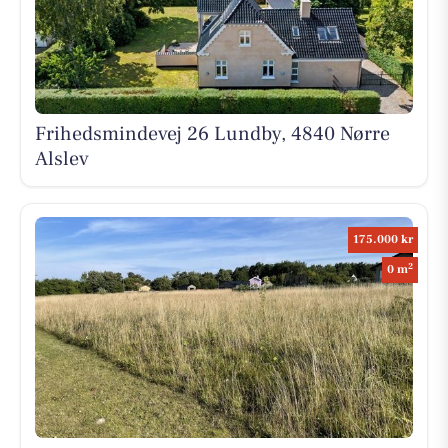
Frihedsmindevej 26 Lundby, 4840 Nørre
Alslev
175.000 kr
2
0 m