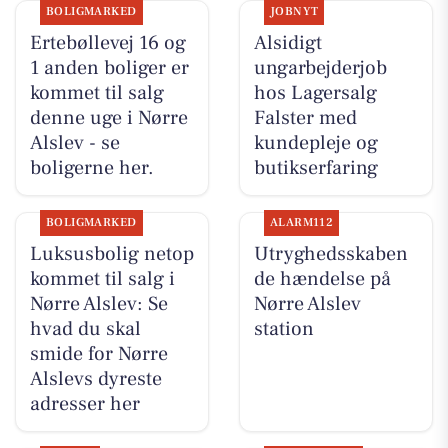
BOLIGMARKED
JOBNYT
Ertebøllevej 16 og
Alsidigt
1 anden boliger er
ungarbejderjob
kommet til salg
hos Lagersalg
denne uge i Nørre
Falster med
Alslev - se
kundepleje og
boligerne her.
butikserfaring
BOLIGMARKED
ALARM112
Luksusbolig netop
Utryghedsskaben
kommet til salg i
de hændelse på
Nørre Alslev: Se
Nørre Alslev
hvad du skal
station
smide for Nørre
Alslevs dyreste
adresser her