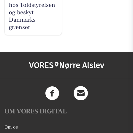
hos Toldstyrelsen
og beskyt
Danmarks
grænser
VORES
Nørre Alslev
OM VORES DIGITAL
Om os