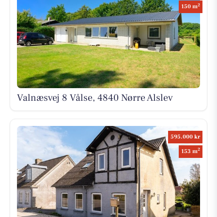
2
150 m
Valnæsvej 8 Vålse, 4840 Nørre Alslev
595.000 kr
2
153 m