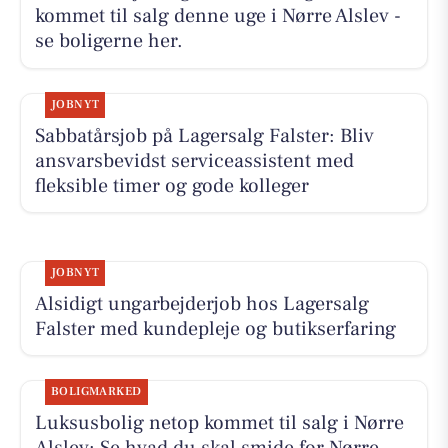
kommet til salg denne uge i Nørre Alslev -
se boligerne her.
JOBNYT
Sabbatårsjob på Lagersalg Falster: Bliv
ansvarsbevidst serviceassistent med
fleksible timer og gode kolleger
JOBNYT
Alsidigt ungarbejderjob hos Lagersalg
Falster med kundepleje og butikserfaring
BOLIGMARKED
Luksusbolig netop kommet til salg i Nørre
Alslev: Se hvad du skal smide for Nørre