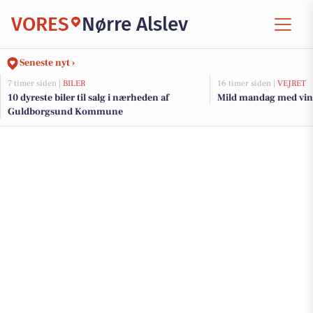
VORES
Nørre Alslev
Seneste nyt ›
7 timer siden |
BILER
16 timer siden |
VEJRET
10 dyreste biler til salg i nærheden af
Mild mandag med vind
Guldborgsund Kommune