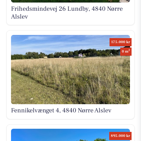
Frihedsmindevej 26 Lundby, 4840 Nørre
Alslev
175.000 kr
2
0 m
Fennikelvænget 4, 4840 Nørre Alslev
895.000 kr