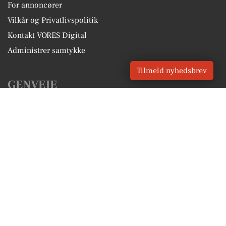
For annoncører
Vilkår og Privatlivspolitik
Kontakt VORES Digital
Administrer samtykke
Tilmeld nyhedsbrev
GENVEJE
Seneste nyt fra Nørre Alslev
Vores lokale erhverv
Kalenderen for Nørre Alslev
Fakta om Nørre Alslev
Erhvervsartikler
Guldborgsund Kommune
Få en gratis salgsvurdering
Sponsoreret indhold