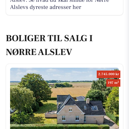
Alslevs dyreste adresser her
BOLIGER TIL SALG I
NØRRE ALSLEV
2.745.000 kr
2
197 m