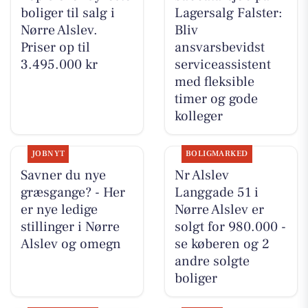
boliger til salg i
Lagersalg Falster:
Nørre Alslev.
Bliv
Priser op til
ansvarsbevidst
3.495.000 kr
serviceassistent
med fleksible
timer og gode
kolleger
JOBNYT
BOLIGMARKED
Savner du nye
Nr Alslev
græsgange? - Her
Langgade 51 i
er nye ledige
Nørre Alslev er
stillinger i Nørre
solgt for 980.000 -
Alslev og omegn
se køberen og 2
andre solgte
boliger