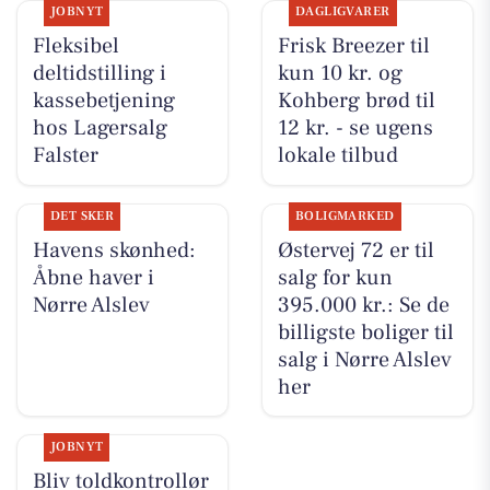
JOBNYT
DAGLIGVARER
Fleksibel
Frisk Breezer til
deltidstilling i
kun 10 kr. og
kassebetjening
Kohberg brød til
hos Lagersalg
12 kr. - se ugens
Falster
lokale tilbud
DET SKER
BOLIGMARKED
Havens skønhed:
Østervej 72 er til
Åbne haver i
salg for kun
Nørre Alslev
395.000 kr.: Se de
billigste boliger til
salg i Nørre Alslev
her
JOBNYT
Bliv toldkontrollør