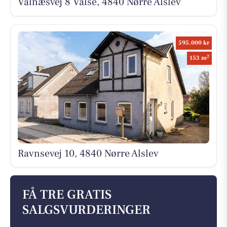
Valnæsvej 8 Vålse, 4840 Nørre Alslev
595.000 kr
2
153 m
Ravnsevej 10, 4840 Nørre Alslev
FÅ TRE GRATIS
SALGSVURDERINGER