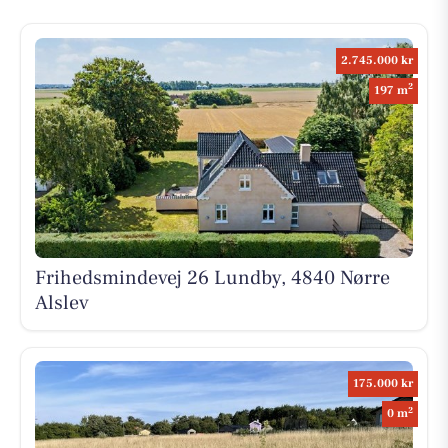
2.745.000 kr
2
197 m
Frihedsmindevej 26 Lundby, 4840 Nørre
Alslev
175.000 kr
2
0 m