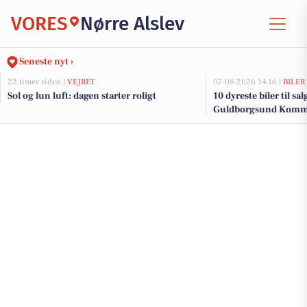
VORES
Nørre Alslev
Seneste nyt ›
22 timer siden |
VEJRET
07-08-2026 14:16 |
BILER
Sol og lun luft: dagen starter roligt
10 dyreste biler til sa
Guldborgsund Kom