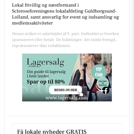
Lokal frivillig og næstformand i
Scleroseforeningens lokalafdeling Guldborgsund-
Lolland, samt ansvarlig for event og indsamling og
medlemsaktiviteter
Denne artikel er udarbejdet af 3. part. Indholdet er hverken
sponsoreret eller betalt. De holdninger, der måtte fremgå,
repræsenterer ikke redaktionen.
Få lokale nyheder GRATIS