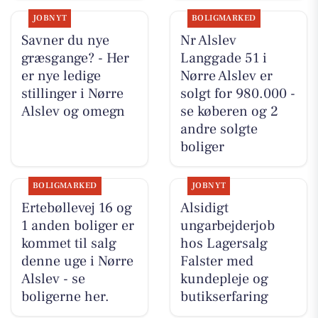
JOBNYT
BOLIGMARKED
Savner du nye
Nr Alslev
græsgange? - Her
Langgade 51 i
er nye ledige
Nørre Alslev er
stillinger i Nørre
solgt for 980.000 -
Alslev og omegn
se køberen og 2
andre solgte
boliger
BOLIGMARKED
JOBNYT
Ertebøllevej 16 og
Alsidigt
1 anden boliger er
ungarbejderjob
kommet til salg
hos Lagersalg
denne uge i Nørre
Falster med
Alslev - se
kundepleje og
boligerne her.
butikserfaring