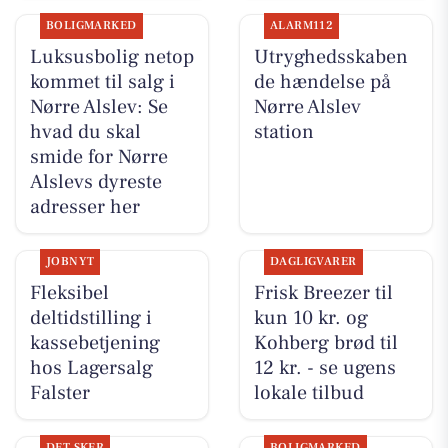
BOLIGMARKED
ALARM112
Luksusbolig netop
Utryghedsskaben
kommet til salg i
de hændelse på
Nørre Alslev: Se
Nørre Alslev
hvad du skal
station
smide for Nørre
Alslevs dyreste
adresser her
JOBNYT
DAGLIGVARER
Fleksibel
Frisk Breezer til
deltidstilling i
kun 10 kr. og
kassebetjening
Kohberg brød til
hos Lagersalg
12 kr. - se ugens
Falster
lokale tilbud
DET SKER
BOLIGMARKED