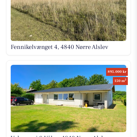
Fennikelvænget 4, 4840 Nørre Alslev
895.000 kr
2
150 m