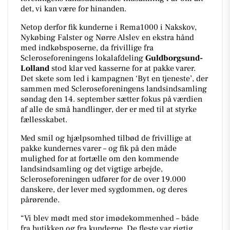
det, vi kan være for hinanden.
Netop derfor fik kunderne i Rema1000 i Nakskov,
Nykøbing Falster og Nørre Alslev en ekstra hånd
med indkøbsposerne, da frivillige fra
Scleroseforeningens lokalafdeling
Guldborgsund-
Lolland
stod klar ved kasserne for at pakke varer.
Det skete som led i kampagnen ‘Byt en tjeneste’, der
sammen med Scleroseforeningens landsindsamling
søndag den 14. september sætter fokus på værdien
af alle de små handlinger, der er med til at styrke
fællesskabet.
Med smil og hjælpsomhed tilbød de frivillige at
pakke kundernes varer – og fik på den måde
mulighed for at fortælle om den kommende
landsindsamling og det vigtige arbejde,
Scleroseforeningen udfører for de over 19.000
danskere, der lever med sygdommen, og deres
pårørende.
“Vi blev mødt med stor imødekommenhed – både
fra butikken og fra kunderne. De fleste var rigtig