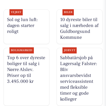
VEJRET
BILER
Sol og lun luft:
10 dyreste biler til
dagen starter
salg i nærheden af
roligt
Guldborgsund
Kommune
BOLIGMARKED
JOBNYT
Top 6 over dyreste
Sabbatårsjob på
boliger til salg i
Lagersalg Falster:
Nørre Alslev.
Bliv
Priser op til
ansvarsbevidst
3.495.000 kr
serviceassistent
med fleksible
timer og gode
kolleger