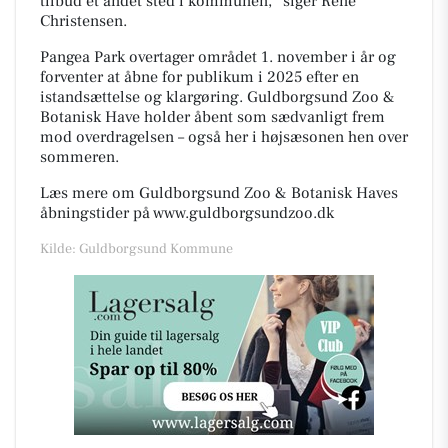
tilbud et andet sted i kommunen,” siger René
Christensen.
Pangea Park overtager området 1. november i år og
forventer at åbne for publikum i 2025 efter en
istandsættelse og klargøring. Guldborgsund Zoo &
Botanisk Have holder åbent som sædvanligt frem
mod overdragelsen – også her i højsæsonen hen over
sommeren.
Læs mere om Guldborgsund Zoo & Botanisk Haves
åbningstider på www.guldborgsundzoo.dk
Kilde: Guldborgsund Kommune