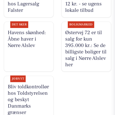
hos Lagersalg
12 kr. - se ugens
Falster
lokale tilbud
DET SKER
BOLIGMARKED
Havens skønhed:
Østervej 72 er til
Åbne haver i
salg for kun
Nørre Alslev
395.000 kr.: Se de
billigste boliger til
salg i Nørre Alslev
her
JOBNYT
Bliv toldkontrollør
hos Toldstyrelsen
og beskyt
Danmarks
grænser