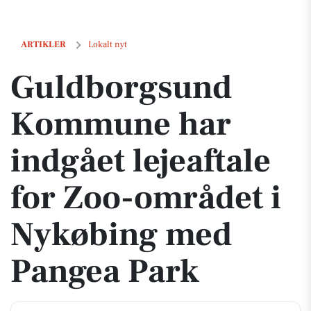
Guldborgsund Kommune har indgået lejeaftale for Zoo-området i Ny
ARTIKLER
Lokalt nyt
Guldborgsund
Kommune har
indgået lejeaftale
for Zoo-området i
Nykøbing med
Pangea Park