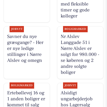
med fleksible
timer og gode
kolleger
JOBNYT
BOLIGMARKED
Savner du nye
Nr Alslev
græsgange? - Her
Langgade 51 i
er nye ledige
Nørre Alslev er
stillinger i Nørre
solgt for 980.000 -
Alslev og omegn
se køberen og 2
andre solgte
boliger
BOLIGMARKED
JOBNYT
Ertebøllevej 16 og
Alsidigt
1 anden boliger er
ungarbejderjob
kommet til salg
hos Lagersalg