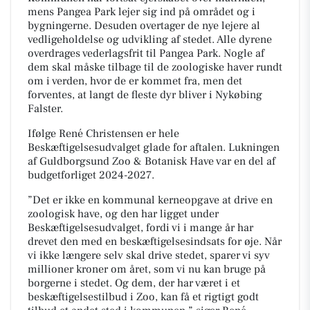
mens Pangea Park lejer sig ind på området og i
bygningerne. Desuden overtager de nye lejere al
vedligeholdelse og udvikling af stedet. Alle dyrene
overdrages vederlagsfrit til Pangea Park. Nogle af
dem skal måske tilbage til de zoologiske haver rundt
om i verden, hvor de er kommet fra, men det
forventes, at langt de fleste dyr bliver i Nykøbing
Falster.
Ifølge René Christensen er hele
Beskæftigelsesudvalget glade for aftalen. Lukningen
af Guldborgsund Zoo & Botanisk Have var en del af
budgetforliget 2024-2027.
”Det er ikke en kommunal kerneopgave at drive en
zoologisk have, og den har ligget under
Beskæftigelsesudvalget, fordi vi i mange år har
drevet den med en beskæftigelsesindsats for øje. Når
vi ikke længere selv skal drive stedet, sparer vi syv
millioner kroner om året, som vi nu kan bruge på
borgerne i stedet. Og dem, der har været i et
beskæftigelsestilbud i Zoo, kan få et rigtigt godt