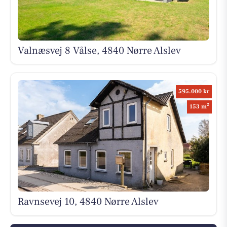
Valnæsvej 8 Vålse, 4840 Nørre Alslev
595.000 kr
2
153 m
Ravnsevej 10, 4840 Nørre Alslev