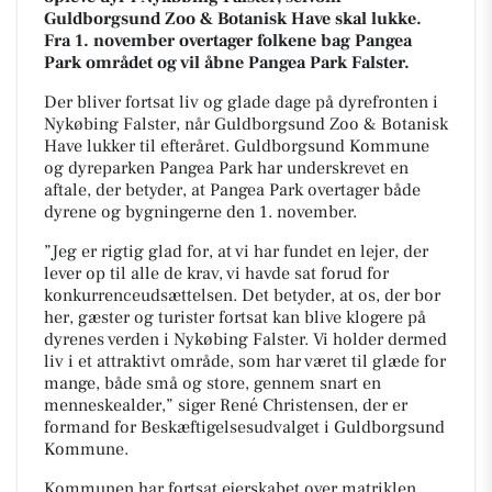
Guldborgsund Zoo & Botanisk Have skal lukke.
Fra 1. november overtager folkene bag Pangea
Park området og vil åbne Pangea Park Falster.
Der bliver fortsat liv og glade dage på dyrefronten i
Nykøbing Falster, når Guldborgsund Zoo & Botanisk
Have lukker til efteråret. Guldborgsund Kommune
og dyreparken Pangea Park har underskrevet en
aftale, der betyder, at Pangea Park overtager både
dyrene og bygningerne den 1. november.
”Jeg er rigtig glad for, at vi har fundet en lejer, der
lever op til alle de krav, vi havde sat forud for
konkurrenceudsættelsen. Det betyder, at os, der bor
her, gæster og turister fortsat kan blive klogere på
dyrenes verden i Nykøbing Falster. Vi holder dermed
liv i et attraktivt område, som har været til glæde for
mange, både små og store, gennem snart en
menneskealder,” siger René Christensen, der er
formand for Beskæftigelsesudvalget i Guldborgsund
Kommune.
Kommunen har fortsat ejerskabet over matriklen,