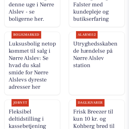
denne uge i Nørre
Falster med
Alslev - se
kundepleje og
boligerne her.
butikserfaring
BOLIGMARKED
ALARM112
Luksusbolig netop
Utryghedsskaben
kommet til salg i
de hændelse på
Nørre Alslev: Se
Nørre Alslev
hvad du skal
station
smide for Nørre
Alslevs dyreste
adresser her
JOBNYT
DAGLIGVARER
Fleksibel
Frisk Breezer til
deltidstilling i
kun 10 kr. og
kassebetjening
Kohberg brød til