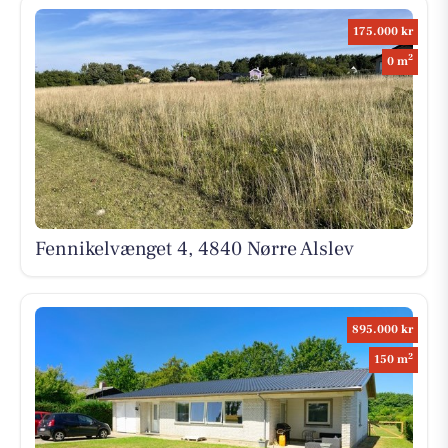
175.000 kr
2
0 m
Fennikelvænget 4, 4840 Nørre Alslev
895.000 kr
2
150 m