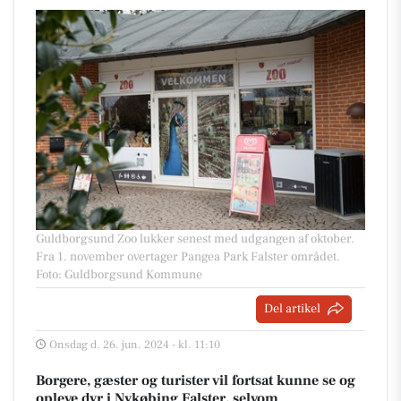
Guldborgsund Zoo lukker senest med udgangen af oktober.
Fra 1. november overtager Pangea Park Falster området.
Foto: Guldborgsund Kommune
Del artikel
Onsdag d. 26. jun. 2024 - kl. 11:10
Borgere, gæster og turister vil fortsat kunne se og
opleve dyr i Nykøbing Falster, selvom