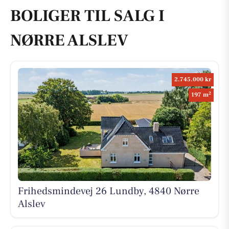
BOLIGER TIL SALG I
NØRRE ALSLEV
2.745.000 kr
2
197 m
Frihedsmindevej 26 Lundby, 4840 Nørre
Alslev