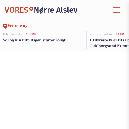
VORES
Nørre Alslev
Seneste nyt ›
9 timer siden |
VEJRET
23 timer siden |
BILER
Sol og lun luft: dagen starter roligt
10 dyreste biler til sa
Guldborgsund Kom