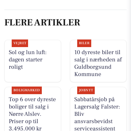
FLERE ARTIKLER
VEJRET
BILER
Sol og lun luft:
10 dyreste biler til
dagen starter
salg i nærheden af
roligt
Guldborgsund
Kommune
BOLIGMARKED
JOBNYT
Top 6 over dyreste
Sabbatårsjob på
boliger til salg i
Lagersalg Falster:
Nørre Alslev.
Bliv
Priser op til
ansvarsbevidst
3.495.000 kr
serviceassistent