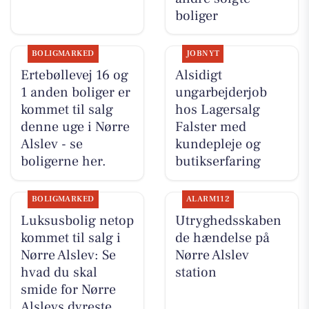
boliger
BOLIGMARKED
JOBNYT
Ertebøllevej 16 og
Alsidigt
1 anden boliger er
ungarbejderjob
kommet til salg
hos Lagersalg
denne uge i Nørre
Falster med
Alslev - se
kundepleje og
boligerne her.
butikserfaring
BOLIGMARKED
ALARM112
Luksusbolig netop
Utryghedsskaben
kommet til salg i
de hændelse på
Nørre Alslev: Se
Nørre Alslev
hvad du skal
station
smide for Nørre
Alslevs dyreste