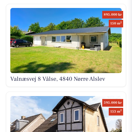
895.000 kr
2
150 m
Valnæsvej 8 Vålse, 4840 Nørre Alslev
595.000 kr
2
153 m