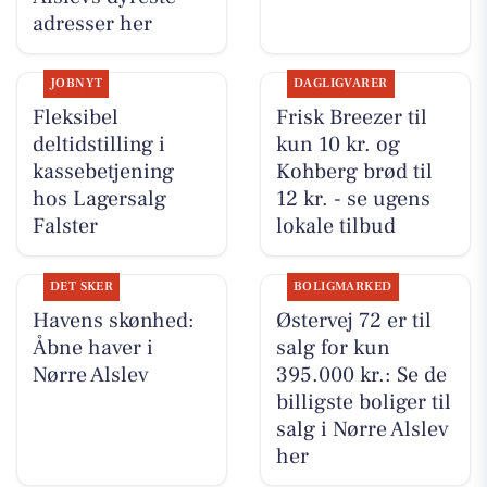
adresser her
JOBNYT
DAGLIGVARER
Fleksibel
Frisk Breezer til
deltidstilling i
kun 10 kr. og
kassebetjening
Kohberg brød til
hos Lagersalg
12 kr. - se ugens
Falster
lokale tilbud
DET SKER
BOLIGMARKED
Havens skønhed:
Østervej 72 er til
Åbne haver i
salg for kun
Nørre Alslev
395.000 kr.: Se de
billigste boliger til
salg i Nørre Alslev
her