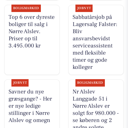
BOLIGMARKED
JOBNYT
Top 6 over dyreste
Sabbatårsjob på
boliger til salg i
Lagersalg Falster:
Nørre Alslev.
Bliv
Priser op til
ansvarsbevidst
3.495.000 kr
serviceassistent
med fleksible
timer og gode
kolleger
JOBNYT
BOLIGMARKED
Savner du nye
Nr Alslev
græsgange? - Her
Langgade 51 i
er nye ledige
Nørre Alslev er
stillinger i Nørre
solgt for 980.000 -
Alslev og omegn
se køberen og 2
andre solgte