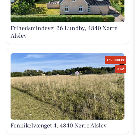
Frihedsmindevej 26 Lundby, 4840 Nørre
Alslev
175.000 kr
2
0 m
Fennikelvænget 4, 4840 Nørre Alslev