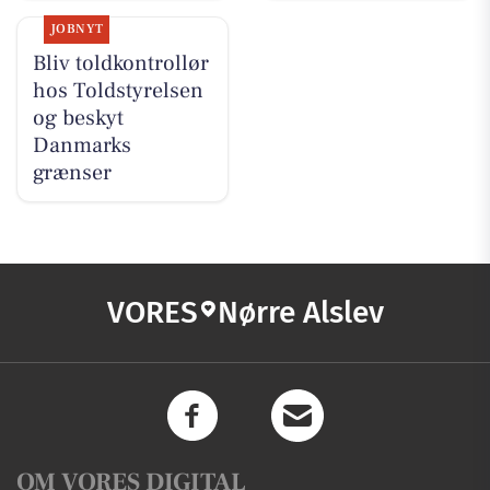
JOBNYT
Bliv toldkontrollør
hos Toldstyrelsen
og beskyt
Danmarks
grænser
VORES
Nørre Alslev
OM VORES DIGITAL