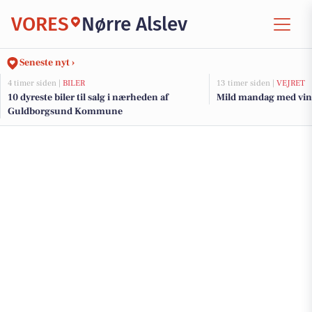
VORES
Nørre Alslev
Seneste nyt ›
4 timer siden |
BILER
13 timer siden |
VEJRET
10 dyreste biler til salg i nærheden af
Mild mandag med vind
Guldborgsund Kommune