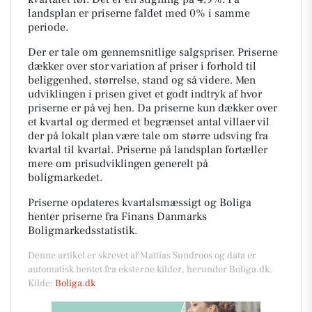
landsplan er priserne faldet med 0% i samme
periode.
Der er tale om gennemsnitlige salgspriser. Priserne
dækker over stor variation af priser i forhold til
beliggenhed, størrelse, stand og så videre. Men
udviklingen i prisen givet et godt indtryk af hvor
priserne er på vej hen. Da priserne kun dækker over
et kvartal og dermed et begrænset antal villaer vil
der på lokalt plan være tale om større udsving fra
kvartal til kvartal. Priserne på landsplan fortæller
mere om prisudviklingen generelt på
boligmarkedet.
Priserne opdateres kvartalsmæssigt og Boliga
henter priserne fra Finans Danmarks
Boligmarkedsstatistik.
Denne artikel er skrevet af Mattias Sundroos og data er
automatisk hentet fra eksterne kilder, herunder Boliga.dk.
Kilde:
Boliga.dk