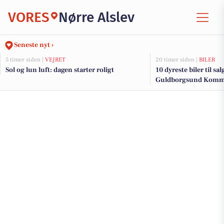
VORES
Nørre Alslev
Seneste nyt ›
5 timer siden |
VEJRET
20 timer siden |
BILER
Sol og lun luft: dagen starter roligt
10 dyreste biler til sa
Guldborgsund Kom