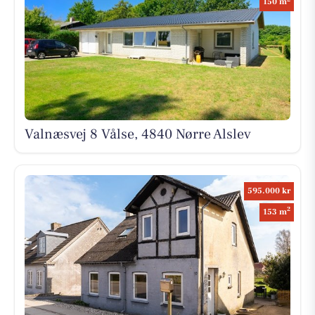
150 m
Valnæsvej 8 Vålse, 4840 Nørre Alslev
595.000 kr
2
153 m