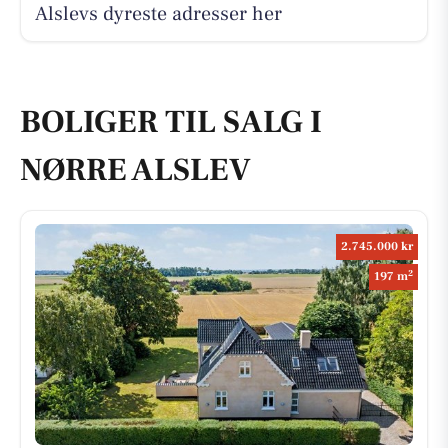
Alslevs dyreste adresser her
BOLIGER TIL SALG I
NØRRE ALSLEV
2.745.000 kr
2
197 m