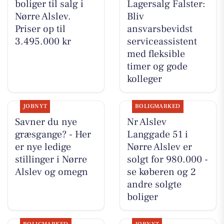
boliger til salg i
Lagersalg Falster:
Nørre Alslev.
Bliv
Priser op til
ansvarsbevidst
3.495.000 kr
serviceassistent
med fleksible
timer og gode
kolleger
JOBNYT
BOLIGMARKED
Savner du nye
Nr Alslev
græsgange? - Her
Langgade 51 i
er nye ledige
Nørre Alslev er
stillinger i Nørre
solgt for 980.000 -
Alslev og omegn
se køberen og 2
andre solgte
boliger