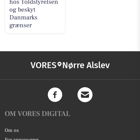
hos Toldstyrelsen
og beskyt
Danmarks
grænser
VORES
Nørre Alslev
OM VORES DIGITAL
Om os
For annoncører