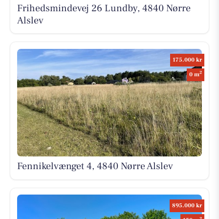
Frihedsmindevej 26 Lundby, 4840 Nørre
Alslev
175.000 kr
2
0 m
Fennikelvænget 4, 4840 Nørre Alslev
895.000 kr
2