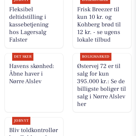
Fleksibel
Frisk Breezer til
deltidstilling i
kun 10 kr. og
kassebetjening
Kohberg brød til
hos Lagersalg
12 kr. - se ugens
Falster
lokale tilbud
DET SKER
BOLIGMARKED
Havens skønhed:
Østervej 72 er til
Åbne haver i
salg for kun
Nørre Alslev
395.000 kr.: Se de
billigste boliger til
salg i Nørre Alslev
her
JOBNYT
Bliv toldkontrollør