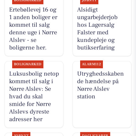
BOLIGMARKED
JOBNYT
Ertebøllevej 16 og
Alsidigt
1 anden boliger er
ungarbejderjob
kommet til salg
hos Lagersalg
denne uge i Nørre
Falster med
Alslev - se
kundepleje og
boligerne her.
butikserfaring
BOLIGMARKED
ALARM112
Luksusbolig netop
Utryghedsskaben
kommet til salg i
de hændelse på
Nørre Alslev: Se
Nørre Alslev
hvad du skal
station
smide for Nørre
Alslevs dyreste
adresser her
JOBNYT
DAGLIGVARER