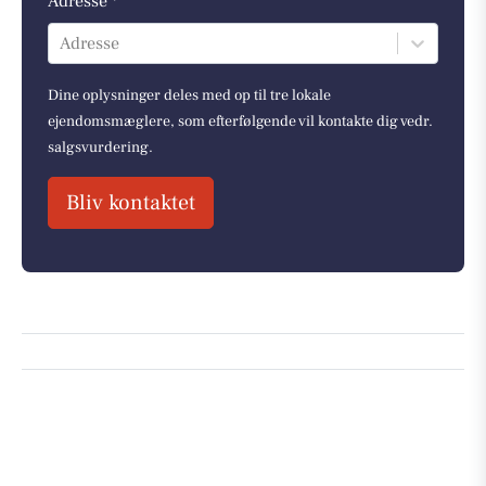
Adresse *
Adresse
Dine oplysninger deles med op til tre lokale
ejendomsmæglere, som efterfølgende vil kontakte dig vedr.
salgsvurdering.
Bliv kontaktet