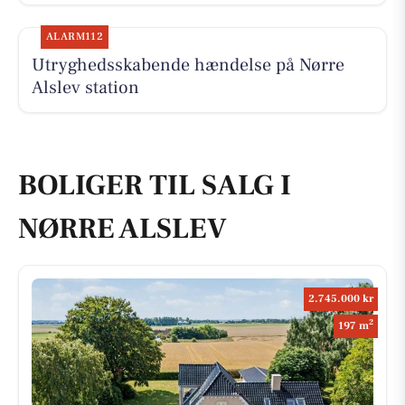
ALARM112
Utryghedsskabende hændelse på Nørre
Alslev station
BOLIGER TIL SALG I
NØRRE ALSLEV
2.745.000 kr
2
197 m