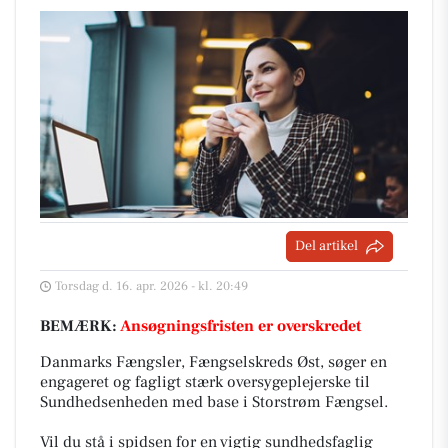
Del artikel
Torsdag d. 16. apr. 2026 - kl. 20:49
BEMÆRK:
Ansøgningsfristen er overskredet
Danmarks Fængsler, Fængselskreds Øst, søger en
engageret og fagligt stærk oversygeplejerske til
Sundhedsenheden med base i Storstrøm Fængsel.
Vil du stå i spidsen for en vigtig sundhedsfaglig