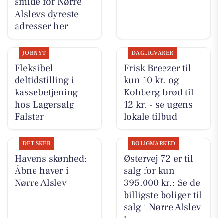
smide for Nørre
Alslevs dyreste
adresser her
JOBNYT
DAGLIGVARER
Fleksibel
Frisk Breezer til
deltidstilling i
kun 10 kr. og
kassebetjening
Kohberg brød til
hos Lagersalg
12 kr. - se ugens
Falster
lokale tilbud
DET SKER
BOLIGMARKED
Havens skønhed:
Østervej 72 er til
Åbne haver i
salg for kun
Nørre Alslev
395.000 kr.: Se de
billigste boliger til
salg i Nørre Alslev