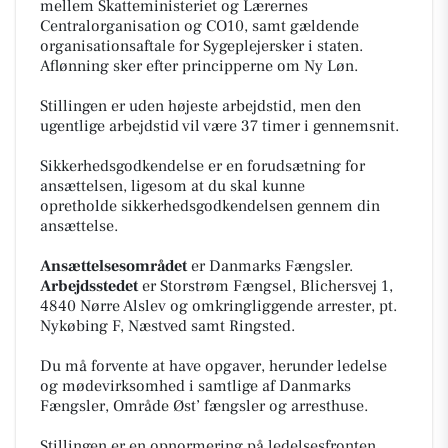
mellem Skatteministeriet og Lærernes
Centralorganisation og CO10, samt gældende
organisationsaftale for Sygeplejersker i staten.
Aflønning sker efter principperne om Ny Løn.
Stillingen er uden højeste arbejdstid, men den
ugentlige arbejdstid vil være 37 timer i gennemsnit.
Sikkerhedsgodkendelse er en forudsætning for
ansættelsen, ligesom at du skal kunne
opretholde sikkerhedsgodkendelsen gennem din
ansættelse.
Ansættelsesområdet
er Danmarks Fængsler.
Arbejdsstedet
er Storstrøm Fængsel, Blichersvej 1,
4840 Nørre Alslev og omkringliggende arrester, pt.
Nykøbing F, Næstved samt Ringsted.
Du må forvente at have opgaver, herunder ledelse
og mødevirksomhed i samtlige af Danmarks
Fængsler, Område Øst’ fængsler og arresthuse.
Stillingen er en opnormering på ledelsesfronten,