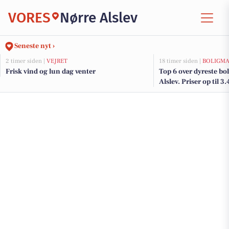
VORES
Nørre Alslev
Seneste nyt ›
2 timer siden |
VEJRET
18 timer siden |
BOLIGM
Frisk vind og lun dag venter
Top 6 over dyreste boli
Alslev. Priser op til 3