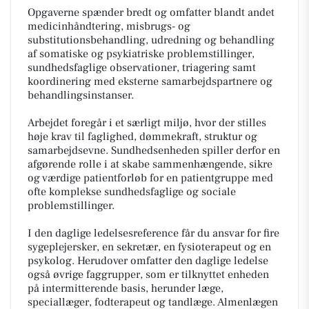
Opgaverne spænder bredt og omfatter blandt andet
medicinhåndtering, misbrugs- og
substitutionsbehandling, udredning og behandling
af somatiske og psykiatriske problemstillinger,
sundhedsfaglige observationer, triagering samt
koordinering med eksterne samarbejdspartnere og
behandlingsinstanser.
Arbejdet foregår i et særligt miljø, hvor der stilles
høje krav til faglighed, dømmekraft, struktur og
samarbejdsevne. Sundhedsenheden spiller derfor en
afgørende rolle i at skabe sammenhængende, sikre
og værdige patientforløb for en patientgruppe med
ofte komplekse sundhedsfaglige og sociale
problemstillinger.
I den daglige ledelsesreference får du ansvar for fire
sygeplejersker, en sekretær, en fysioterapeut og en
psykolog. Herudover omfatter den daglige ledelse
også øvrige faggrupper, som er tilknyttet enheden
på intermitterende basis, herunder læge,
speciallæger, fodterapeut og tandlæge. Almenlægen