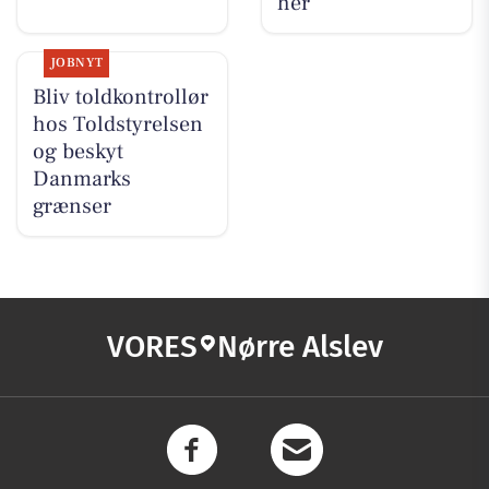
her
JOBNYT
Bliv toldkontrollør
hos Toldstyrelsen
og beskyt
Danmarks
grænser
VORES
Nørre Alslev