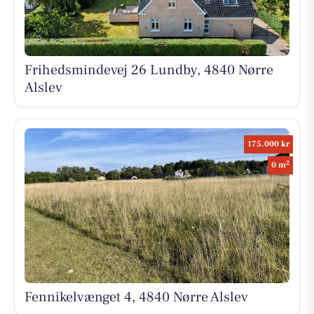
Frihedsmindevej 26 Lundby, 4840 Nørre
Alslev
175.000 kr
2
0 m
Fennikelvænget 4, 4840 Nørre Alslev