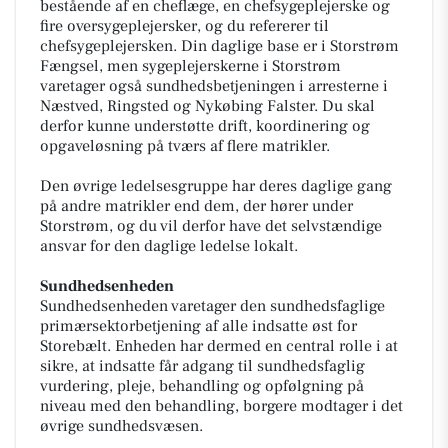
bestående af en cheflæge, en chefsygeplejerske og
fire oversygeplejersker, og du refererer til
chefsygeplejersken. Din daglige base er i Storstrøm
Fængsel, men sygeplejerskerne i Storstrøm
varetager også sundhedsbetjeningen i arresterne i
Næstved, Ringsted og Nykøbing Falster. Du skal
derfor kunne understøtte drift, koordinering og
opgaveløsning på tværs af flere matrikler.
Den øvrige ledelsesgruppe har deres daglige gang
på andre matrikler end dem, der hører under
Storstrøm, og du vil derfor have det selvstændige
ansvar for den daglige ledelse lokalt.
Sundhedsenheden
Sundhedsenheden varetager den sundhedsfaglige
primærsektorbetjening af alle indsatte øst for
Storebælt. Enheden har dermed en central rolle i at
sikre, at indsatte får adgang til sundhedsfaglig
vurdering, pleje, behandling og opfølgning på
niveau med den behandling, borgere modtager i det
øvrige sundhedsvæsen.