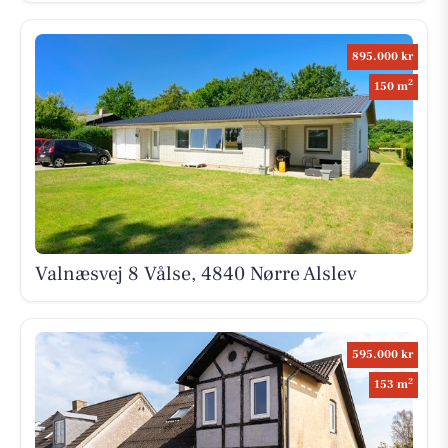
895.000 kr
2
150 m
Valnæsvej 8 Vålse, 4840 Nørre Alslev
595.000 kr
2
153 m