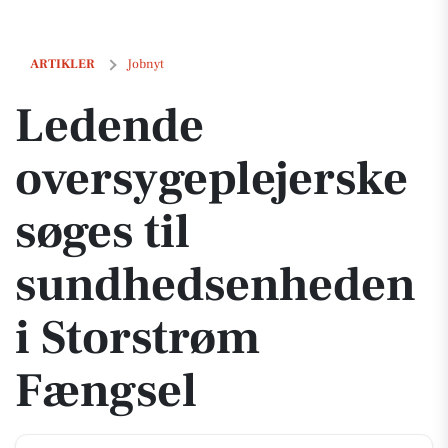
Ledende oversygeplejerske søges til sundhedsenheden i Storstrøm 
ARTIKLER
Jobnyt
Ledende
oversygeplejerske
søges til
sundhedsenheden
i Storstrøm
Fængsel