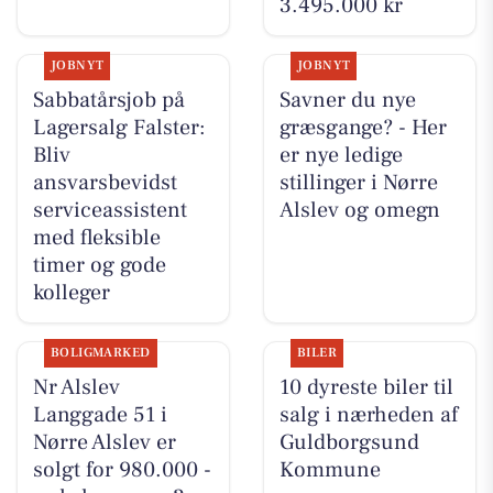
3.495.000 kr
JOBNYT
JOBNYT
Sabbatårsjob på
Savner du nye
Lagersalg Falster:
græsgange? - Her
Bliv
er nye ledige
ansvarsbevidst
stillinger i Nørre
serviceassistent
Alslev og omegn
med fleksible
timer og gode
kolleger
BOLIGMARKED
BILER
Nr Alslev
10 dyreste biler til
Langgade 51 i
salg i nærheden af
Nørre Alslev er
Guldborgsund
solgt for 980.000 -
Kommune