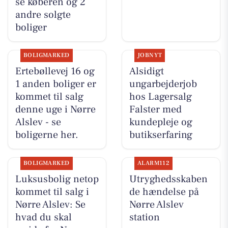
se køberen og 2
andre solgte
boliger
BOLIGMARKED
JOBNYT
Ertebøllevej 16 og
Alsidigt
1 anden boliger er
ungarbejderjob
kommet til salg
hos Lagersalg
denne uge i Nørre
Falster med
Alslev - se
kundepleje og
boligerne her.
butikserfaring
BOLIGMARKED
ALARM112
Luksusbolig netop
Utryghedsskaben
kommet til salg i
de hændelse på
Nørre Alslev: Se
Nørre Alslev
hvad du skal
station