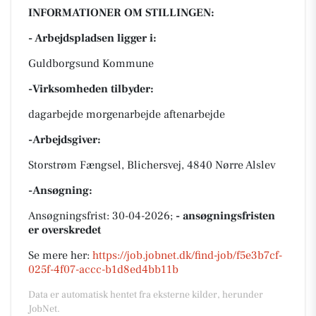
INFORMATIONER OM STILLINGEN:
- Arbejdspladsen ligger i:
Guldborgsund Kommune
-Virksomheden tilbyder:
dagarbejde morgenarbejde aftenarbejde
-Arbejdsgiver:
Storstrøm Fængsel, Blichersvej, 4840 Nørre Alslev
-Ansøgning:
Ansøgningsfrist: 30-04-2026;
- ansøgningsfristen
er overskredet
Se mere her:
https://job.jobnet.dk/find-job/f5e3b7cf-
025f-4f07-accc-b1d8ed4bb11b
Data er automatisk hentet fra eksterne kilder, herunder
JobNet.