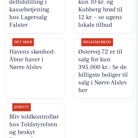
deltidstilling i
kun 10 kr. og
kassebetjening
Kohberg brød til
hos Lagersalg
12 kr. - se ugens
Falster
lokale tilbud
DET SKER
BOLIGMARKED
Havens skønhed:
Østervej 72 er til
Åbne haver i
salg for kun
Nørre Alslev
395.000 kr.: Se de
billigste boliger til
salg i Nørre Alslev
her
JOBNYT
Bliv toldkontrollør
hos Toldstyrelsen
og beskyt