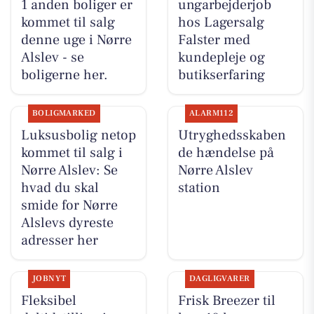
1 anden boliger er
ungarbejderjob
kommet til salg
hos Lagersalg
denne uge i Nørre
Falster med
Alslev - se
kundepleje og
boligerne her.
butikserfaring
BOLIGMARKED
ALARM112
Luksusbolig netop
Utryghedsskaben
kommet til salg i
de hændelse på
Nørre Alslev: Se
Nørre Alslev
hvad du skal
station
smide for Nørre
Alslevs dyreste
adresser her
JOBNYT
DAGLIGVARER
Fleksibel
Frisk Breezer til