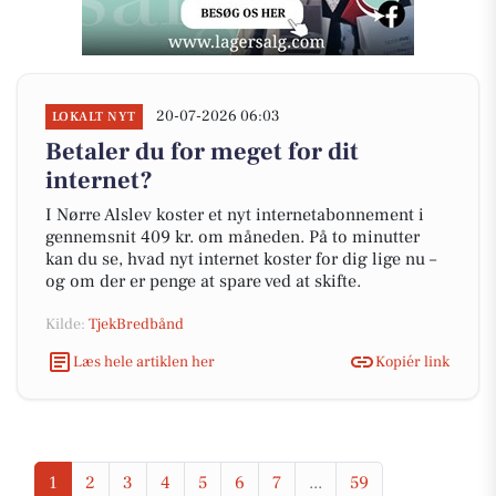
20-07-2026 06:03
LOKALT NYT
Betaler du for meget for dit
internet?
I Nørre Alslev koster et nyt internetabonnement i
gennemsnit 409 kr. om måneden. På to minutter
kan du se, hvad nyt internet koster for dig lige nu –
og om der er penge at spare ved at skifte.
Kilde:
TjekBredbånd
Læs hele artiklen her
Kopiér link
1
2
3
4
5
6
7
...
59