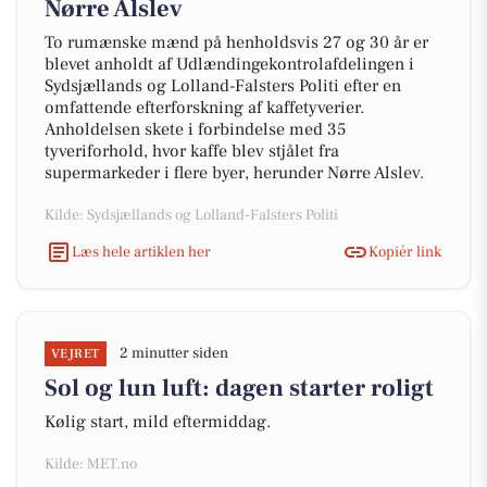
Nørre Alslev
To rumænske mænd på henholdsvis 27 og 30 år er
blevet anholdt af Udlændingekontrolafdelingen i
Sydsjællands og Lolland-Falsters Politi efter en
omfattende efterforskning af kaffetyverier.
Anholdelsen skete i forbindelse med 35
tyveriforhold, hvor kaffe blev stjålet fra
supermarkeder i flere byer, herunder Nørre Alslev.
Kilde: Sydsjællands og Lolland-Falsters Politi
Læs hele artiklen her
Kopiér link
2 minutter siden
VEJRET
Sol og lun luft: dagen starter roligt
Kølig start, mild eftermiddag.
Kilde: MET.no