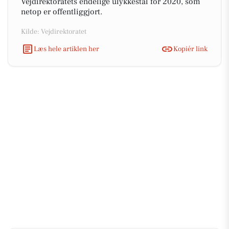
Vejdirektoratets endelige ulykkestal for 2020, som
netop er offentliggjort.
Kilde: Vejdirektoratet
Læs hele artiklen her
Kopiér link