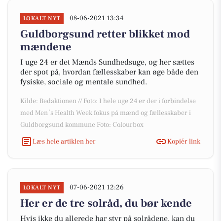
08-06-2021 13:34
LOKALT NYT
Guldborgsund retter blikket mod
mændene
I uge 24 er det Mænds Sundhedsuge, og her sættes
der spot på, hvordan fællesskaber kan øge både den
fysiske, sociale og mentale sundhed.
Kilde: Redaktionen // Foto: I hele uge 24 er der i forbindelse
med Men´s Health Week fokus på mænd og fællesskaber i
Guldborgsund kommune Foto: Colourbox
Læs hele artiklen her
Kopiér link
07-06-2021 12:26
LOKALT NYT
Her er de tre solråd, du bør kende
Hvis ikke du allerede har styr på solrådene, kan du