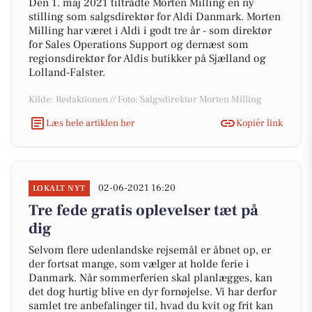
Den 1. maj 2021 tiltrådte Morten Milling en ny
stilling som salgsdirektør for Aldi Danmark. Morten
Milling har været i Aldi i godt tre år - som direktør
for Sales Operations Support og dernæst som
regionsdirektør for Aldis butikker på Sjælland og
Lolland-Falster.
Kilde: Redaktionen // Foto: Salgsdirektør Morten Milling
Læs hele artiklen her
Kopiér link
02-06-2021 16:20
LOKALT NYT
Tre fede gratis oplevelser tæt på
dig
Selvom flere udenlandske rejsemål er åbnet op, er
der fortsat mange, som vælger at holde ferie i
Danmark. Når sommerferien skal planlægges, kan
det dog hurtig blive en dyr fornøjelse. Vi har derfor
samlet tre anbefalinger til, hvad du kvit og frit kan