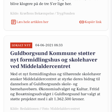
blive klogere på de tre S’er lige her.
Kilde: Kræftens Bekæmpelse / TrygFonden
Læs hele artiklen her
Kopiér link
04-06-2021 08:33
LOKALT NYT
Guldborgsund Kommune støtter
nyt formidlingshus og skolehaver
ved Middelaldercentret
Med et nyt formidlingshus og tilhørende skolehaver
ønsker Middelaldercentret at styrke deres bidrag til
dannelsen af Guldborgsunds skole- og
børnehavebørn. Økonomiudvalget og Kultur, Fritid
og Bosætningsudvalget i Guldborgsund har valgt at
støtte projektet med i alt 1.362.500 kroner.
Kilde: Redaktionen // Foto: Middelaldercentret