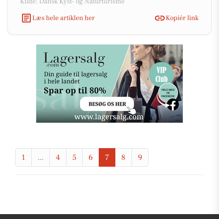
Kilde: Dansk Kyst- og Naturturisme
Læs hele artiklen her
Kopiér link
1
...
4
5
6
7
8
9