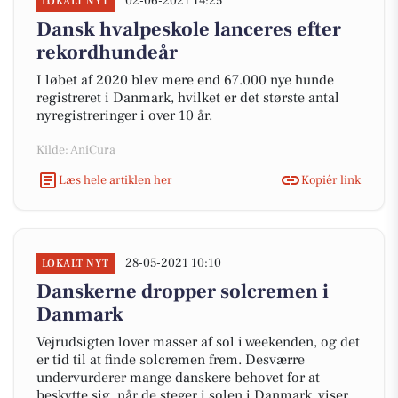
02-06-2021 14:25
LOKALT NYT
Dansk hvalpeskole lanceres efter
rekordhundeår
I løbet af 2020 blev mere end 67.000 nye hunde
registreret i Danmark, hvilket er det største antal
nyregistreringer i over 10 år.
Kilde: AniCura
Læs hele artiklen her
Kopiér link
28-05-2021 10:10
LOKALT NYT
Danskerne dropper solcremen i
Danmark
Vejrudsigten lover masser af sol i weekenden, og det
er tid til at finde solcremen frem. Desværre
undervurderer mange danskere behovet for at
beskytte sig, når de steger i solen i Danmark, viser