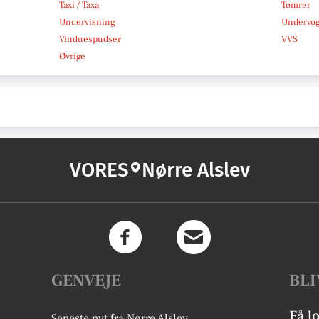
Taxi / Taxa
Tømrer
Undervisning
Undervo
Vinduespudser
VVS
Øvrige
VORES
Nørre Alslev
GENVEJE
BLI
Få l
Seneste nyt fra Nørre Alslev