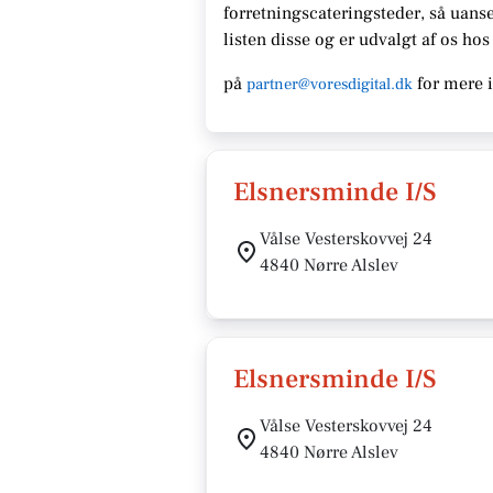
forretningscateringsteder, så uanse
listen disse og er udvalgt af os ho
på
for mere 
partner@voresdigital.dk
Elsnersminde I/S
Vålse Vesterskovvej 24
4840 Nørre Alslev
Elsnersminde I/S
Vålse Vesterskovvej 24
4840 Nørre Alslev