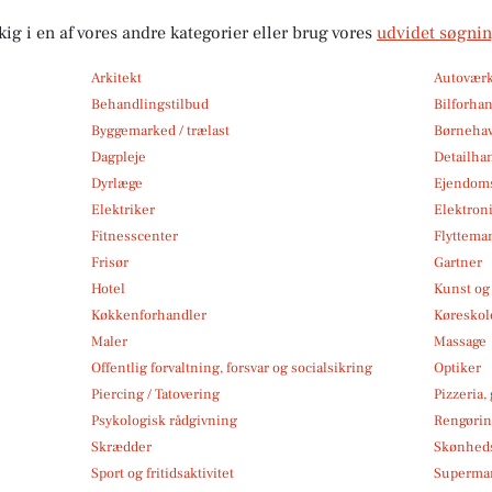
kig i en af vores andre kategorier eller brug vores
udvidet søgni
Arkitekt
Autoværk
Behandlingstilbud
Bilforha
Byggemarked / trælast
Børneha
Dagpleje
Detailha
Dyrlæge
Ejendom
Elektriker
Elektroni
Fitnesscenter
Flytteman
Frisør
Gartner
Hotel
Kunst og 
Køkkenforhandler
Køreskol
Maler
Massage
Offentlig forvaltning, forsvar og socialsikring
Optiker
Piercing / Tatovering
Pizzeria,
Psykologisk rådgivning
Rengøri
Skrædder
Skønheds
Sport og fritidsaktivitet
Superma