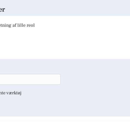
er
ning af lille reol
nte værktøj