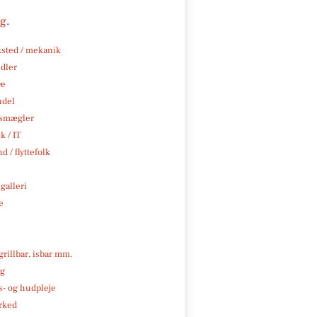
ng
.
sted / mekanik
ndler
ve
ndel
smægler
k / IT
d / flyttefolk
galleri
e
 grillbar, isbar mm.
ng
- og hudpleje
rked