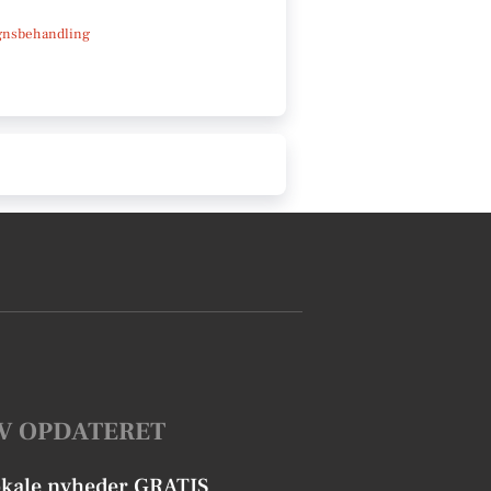
gnsbehandling
V OPDATERET
okale nyheder GRATIS