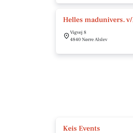
Helles madunivers. v
Vigvej 8
4840 Nørre Alslev
Keis Events