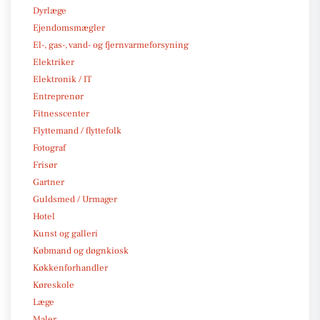
Dyrlæge
Ejendomsmægler
El-, gas-, vand- og fjernvarmeforsyning
Elektriker
Elektronik / IT
Entreprenør
Fitnesscenter
Flyttemand / flyttefolk
Fotograf
Frisør
Gartner
Guldsmed / Urmager
Hotel
Kunst og galleri
Købmand og døgnkiosk
Køkkenforhandler
Køreskole
Læge
Maler