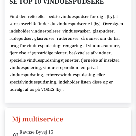
SE TOP 10 VINDUESPUDSERE
Find den rette
eller bedste vinduespudser
for dig i [
by
]. I
vores overblik finder du vinduespudserne i [
by
].
Oversigten
indeholder vinduespolerer, vinduesvasker, glaspudser,
rudepudser, glasrenser, ruderenser,
så uanset om du har
brug for vinduespudsning, rengøring af vinduesrammer,
fjernelse af genstridige pletter, beskyttelse af vinduer,
specielle vinduespudsningstjenester, fjernelse af insekter,
vinduespolering, vinduesreparation, en privat
vinduespudsning, erhvervsvinduespudsning eller
specialvinduespudsning,
indeholder listen disse
og er
udvalgt af os på VORES [
by
]
.
Mj multiservice
Ravnse Byvej 15