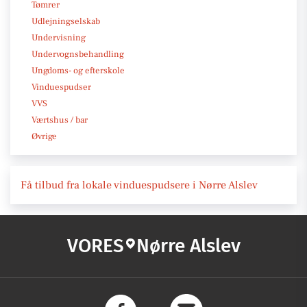
Tømrer
Udlejningselskab
Undervisning
Undervognsbehandling
Ungdoms- og efterskole
Vinduespudser
VVS
Værtshus / bar
Øvrige
Få tilbud fra lokale vinduespudsere i Nørre Alslev
VORES
Nørre Alslev