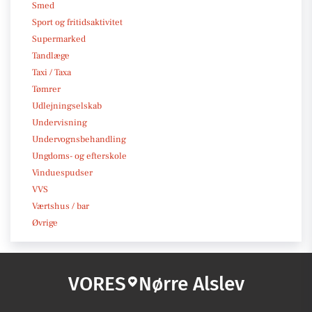
Smed
Sport og fritidsaktivitet
Supermarked
Tandlæge
Taxi / Taxa
Tømrer
Udlejningselskab
Undervisning
Undervognsbehandling
Ungdoms- og efterskole
Vinduespudser
VVS
Værtshus / bar
Øvrige
VORES
Nørre Alslev