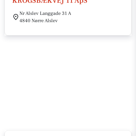
KROGSBÆKVEJ 11 ApS
Nr Alslev Langgade 31 A
4840 Nørre Alslev