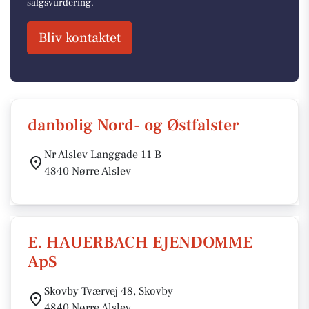
salgsvurdering.
Bliv kontaktet
danbolig Nord- og Østfalster
Nr Alslev Langgade 11 B
4840 Nørre Alslev
E. HAUERBACH EJENDOMME
ApS
Skovby Tværvej 48, Skovby
4840 Nørre Alslev