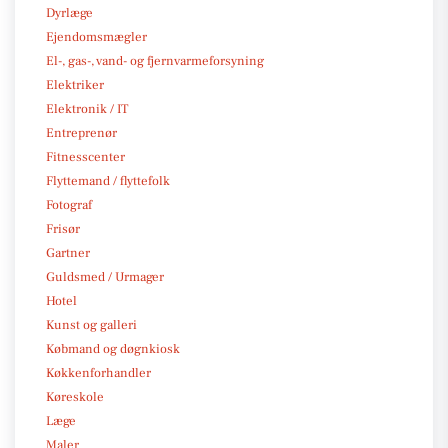
Dyrlæge
Ejendomsmægler
El-, gas-, vand- og fjernvarmeforsyning
Elektriker
Elektronik / IT
Entreprenør
Fitnesscenter
Flyttemand / flyttefolk
Fotograf
Frisør
Gartner
Guldsmed / Urmager
Hotel
Kunst og galleri
Købmand og døgnkiosk
Køkkenforhandler
Køreskole
Læge
Maler