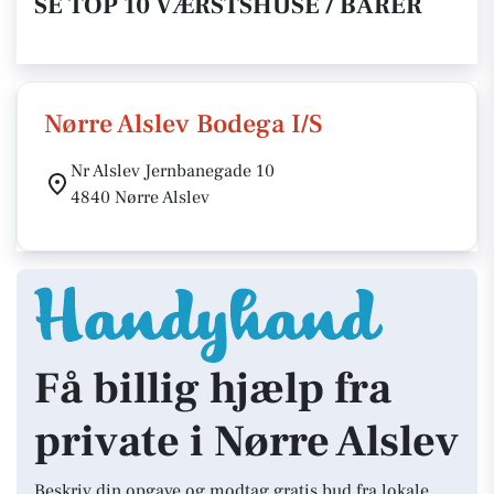
SE TOP 10 VÆRSTSHUSE / BARER
Nørre Alslev Bodega I/S
Nr Alslev Jernbanegade 10
4840 Nørre Alslev
Få billig hjælp fra
private i Nørre Alslev
Beskriv din opgave og modtag gratis bud fra lokale