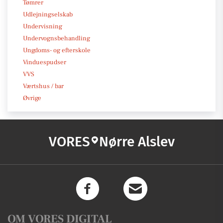
Tømrer
Udlejningselskab
Undervisning
Undervognsbehandling
Ungdoms- og efterskole
Vinduespudser
VVS
Værtshus / bar
Øvrige
VORES
Nørre Alslev
OM VORES DIGITAL