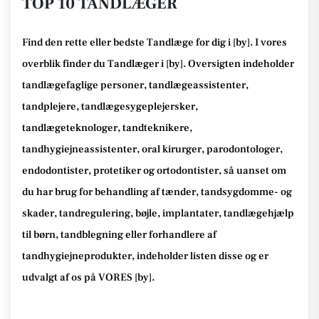
TOP 10 TANDLÆGER
Find den rette
eller bedste Tandlæge
for dig i [
by
]. I vores
overblik finder du Tandlæger i [
by
].
Oversigten indeholder
tandlægefaglige personer, tandlægeassistenter,
tandplejere, tandlægesygeplejersker,
tandlægeteknologer, tandteknikere,
tandhygiejneassistenter, oral kirurger, parodontologer,
endodontister, protetiker og ortodontister, så
uanset om
du har brug for behandling af tænder, tandsygdomme- og
skader, tandregulering, bøjle, implantater, tandlægehjælp
til børn, tandblegning eller forhandlere af
tandhygiejneprodukter
, indeholder listen disse
og er
udvalgt af os på VORES [
by
]
.