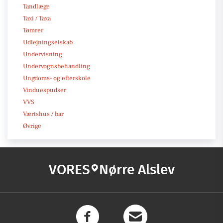
Tandlæge
Taxi / Taxa
Tømrer
Udlejningselskab
Undervisning
Undervognsbehandling
Ungdoms- og efterskole
Vinduespudser
VVS
Værtshus / bar
Øvrige
VORES
Nørre Alslev