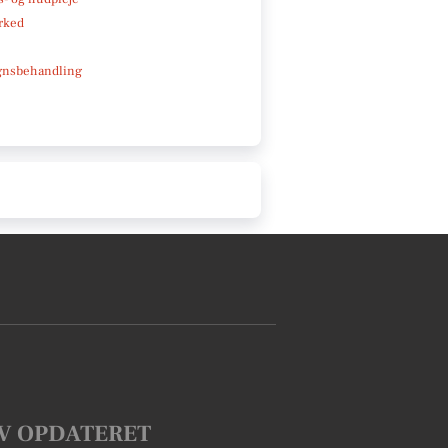
rked
gnsbehandling
V OPDATERET