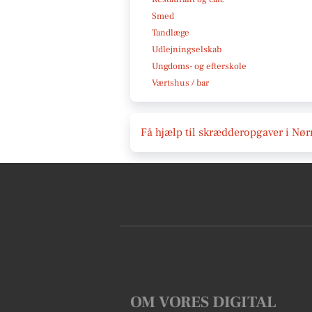
Smed
Tandlæge
Udlejningselskab
Ungdoms- og efterskole
Værtshus / bar
Få hjælp til skrædderopgaver i Nør
OM VORES DIGITAL