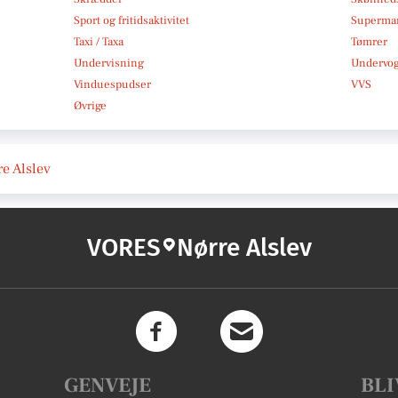
Sport og fritidsaktivitet
Superma
Taxi / Taxa
Tømrer
Undervisning
Undervo
Vinduespudser
VVS
Øvrige
re Alslev
VORES
Nørre Alslev
GENVEJE
BLI