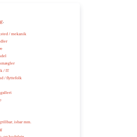
ng
.
sted / mekanik
ndler
ve
ndel
smægler
k / IT
d / flyttefolk
galleri
e
 grillbar, isbar mm.
ng
- og hudpleje