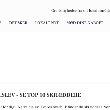
Gratis nyheder fra
dit
lokalområde
V
DET SKER
LOKALT NYT
MØD DINE NABOER
SLEV - SE TOP 10 SKRÆDDERE
r for dig i Nørre Alslev. I vores overblik finder du skrædder i Nø