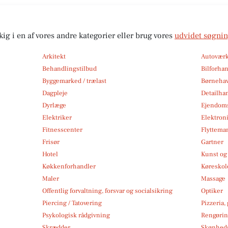
kig i en af vores andre kategorier eller brug vores
udvidet søgni
Arkitekt
Autoværk
Behandlingstilbud
Bilforha
Byggemarked / trælast
Børneha
Dagpleje
Detailha
Dyrlæge
Ejendom
Elektriker
Elektroni
Fitnesscenter
Flytteman
Frisør
Gartner
Hotel
Kunst og 
Køkkenforhandler
Køreskol
Maler
Massage
Offentlig forvaltning, forsvar og socialsikring
Optiker
Piercing / Tatovering
Pizzeria,
Psykologisk rådgivning
Rengøri
Skrædder
Skønheds