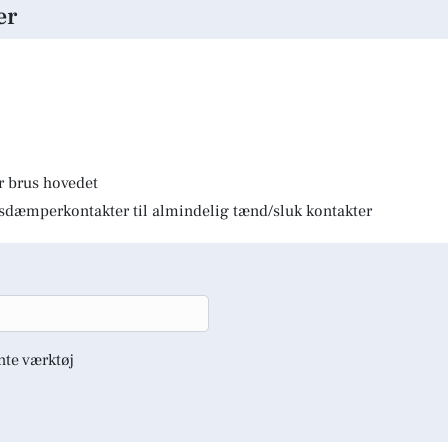
er
r brus hovedet
lysdæmperkontakter til almindelig tænd/sluk kontakter
nte værktøj