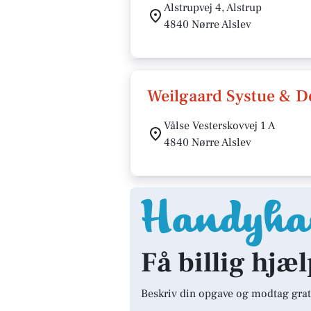
Alstrupvej 4, Alstrup
4840 Nørre Alslev
Weilgaard Systue & D
Vålse Vesterskovvej 1 A
4840 Nørre Alslev
Få billig hjæl
Beskriv din opgave og modtag grat