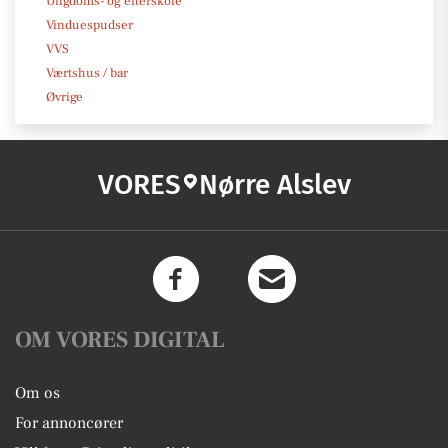
Ungdoms- og efterskole
Vinduespudser
VVS
Værtshus / bar
Øvrige
VORES
Nørre Alslev
OM VORES DIGITAL
Om os
For annoncører